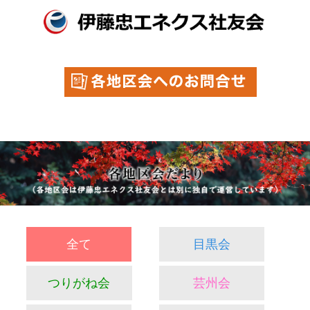
全て
目黒会
つりがね会
芸州会