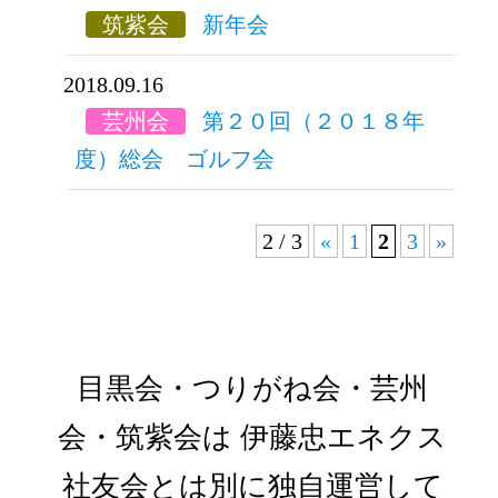
筑紫会
新年会
2018.09.16
芸州会
第２０回（２０１８年
度）総会 ゴルフ会
2 / 3
«
1
2
3
»
目黒会・つりがね会・芸州
会・筑紫会は
伊藤忠エネクス
社友会とは別に独自運営して